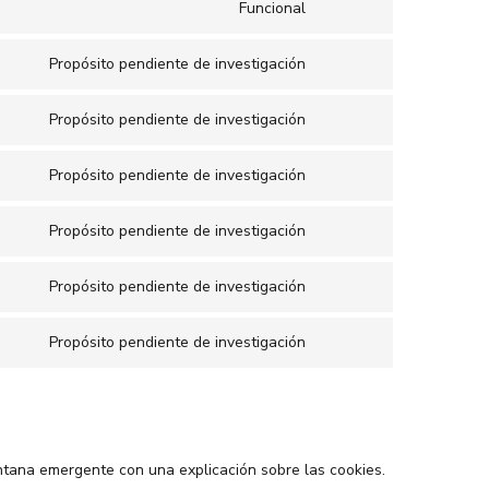
service
Funcional
Consent
elementor
to
service
Propósito pendiente de investigación
Consent
wordpress
to
service
Propósito pendiente de investigación
Consent
google-
to
fonts
service
Propósito pendiente de investigación
Consent
google-
to
recaptcha
service
Propósito pendiente de investigación
Consent
google-
to
maps
service
Propósito pendiente de investigación
Consent
youtube
to
service
Propósito pendiente de investigación
Consent
facebook
to
service
varios
tana emergente con una explicación sobre las cookies.