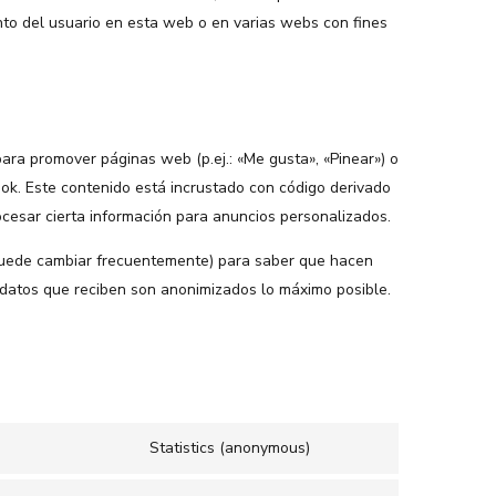
ento del usuario en esta web o en varias webs con fines
ra promover páginas web (p.ej.: «Me gusta», «Pinear») o
book. Este contenido está incrustado con código derivado
cesar cierta información para anuncios personalizados.
e puede cambiar frecuentemente) para saber que hacen
datos que reciben son anonimizados lo máximo posible.
Statistics (anonymous)
Consent
to